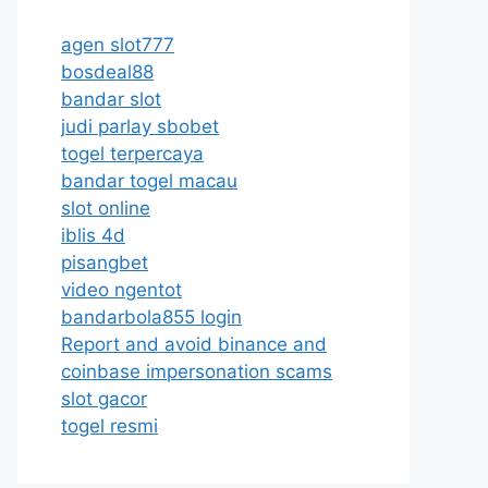
agen slot777
bosdeal88
bandar slot
judi parlay sbobet
togel terpercaya
bandar togel macau
slot online
iblis 4d
pisangbet
video ngentot
bandarbola855 login
Report and avoid binance and
coinbase impersonation scams
slot gacor
togel resmi