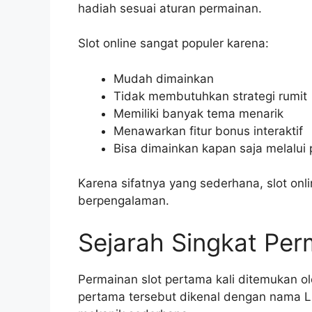
hadiah sesuai aturan permainan.
Slot online sangat populer karena:
Mudah dimainkan
Tidak membutuhkan strategi rumit
Memiliki banyak tema menarik
Menawarkan fitur bonus interaktif
Bisa dimainkan kapan saja melalui
Karena sifatnya yang sederhana, slot on
berpengalaman.
Sejarah Singkat Per
Permainan slot pertama kali ditemukan ol
pertama tersebut dikenal dengan nama L