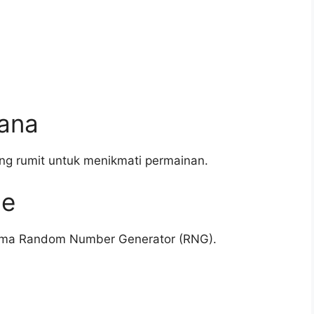
ana
ang rumit untuk menikmati permainan.
ne
nama Random Number Generator (RNG).