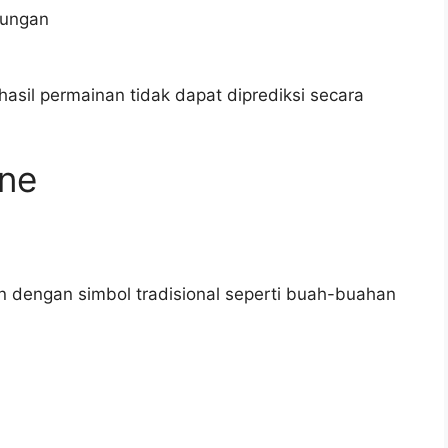
lungan
asil permainan tidak dapat diprediksi secara
ine
gan dengan simbol tradisional seperti buah-buahan