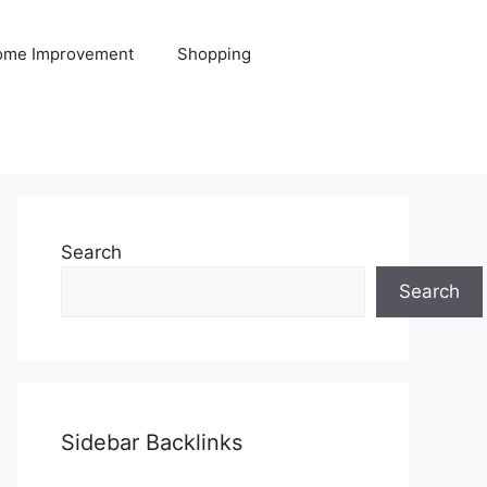
ome Improvement
Shopping
Search
Search
Sidebar Backlinks