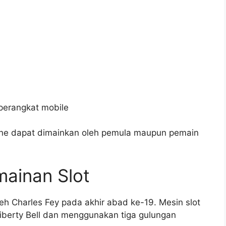
 perangkat mobile
line dapat dimainkan oleh pemula maupun pemain
mainan Slot
eh Charles Fey pada akhir abad ke-19. Mesin slot
iberty Bell dan menggunakan tiga gulungan