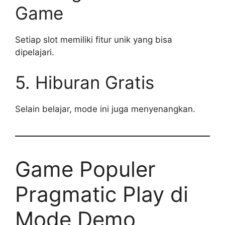
Game
Setiap slot memiliki fitur unik yang bisa
dipelajari.
5. Hiburan Gratis
Selain belajar, mode ini juga menyenangkan.
Game Populer
Pragmatic Play di
Mode Demo