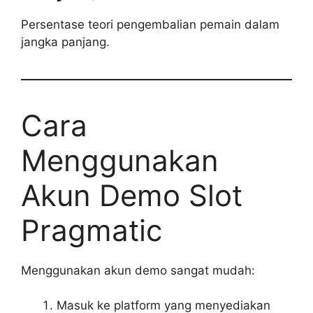
Persentase teori pengembalian pemain dalam
jangka panjang.
Cara
Menggunakan
Akun Demo Slot
Pragmatic
Menggunakan akun demo sangat mudah:
Masuk ke platform yang menyediakan