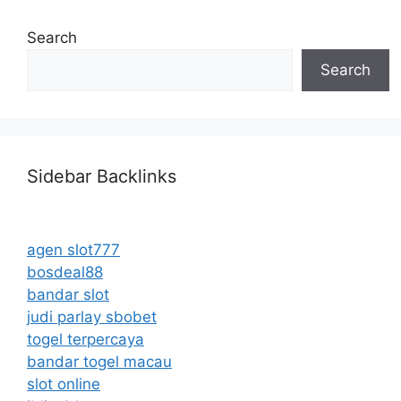
Search
Search
Sidebar Backlinks
agen slot777
bosdeal88
bandar slot
judi parlay sbobet
togel terpercaya
bandar togel macau
slot online