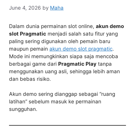
June 4, 2026
by
Maha
Dalam dunia permainan slot online,
akun demo
slot Pragmatic
menjadi salah satu fitur yang
paling sering digunakan oleh pemain baru
maupun pemain
akun demo slot pragmatic
.
Mode ini memungkinkan siapa saja mencoba
berbagai game dari
Pragmatic Play
tanpa
menggunakan uang asli, sehingga lebih aman
dan bebas risiko.
Akun demo sering dianggap sebagai “ruang
latihan” sebelum masuk ke permainan
sungguhan.