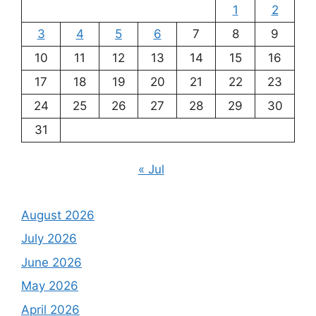
1
2
3
4
5
6
7
8
9
10
11
12
13
14
15
16
17
18
19
20
21
22
23
24
25
26
27
28
29
30
31
« Jul
August 2026
July 2026
June 2026
May 2026
April 2026